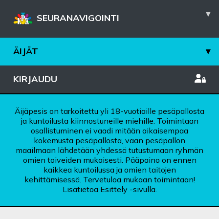
▾
SEURANAVIGOINTI
ÄIJÄT
▾
KIRJAUDU
Äijäpesis on tarkoitettu yli 18-vuotiaille pesäpallosta
ja kuntoilusta kiinnostuneille miehille. Toimintaan
osallistuminen ei vaadi mitään aikaisempaa
kokemusta pesäpallosta, vaan pesäpallon
maailmaan lähdetään yhdessä tutustumaan ryhmän
omien toiveiden mukaisesti. Pääpaino on ennen
kaikkea kuntoilussa ja omien taitojen
kehittämisessä. Tervetuloa mukaan toimintaan!
Lisätietoa Esittely -sivulla.