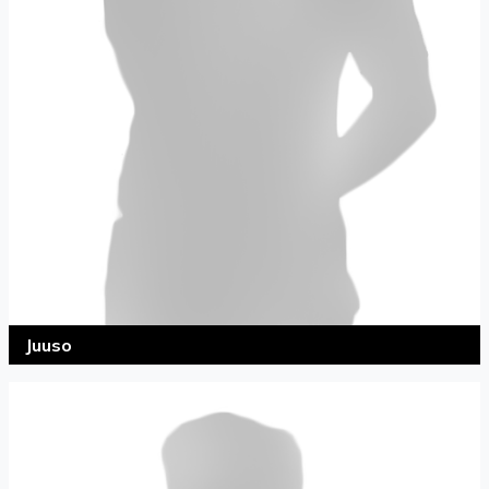
Juuso