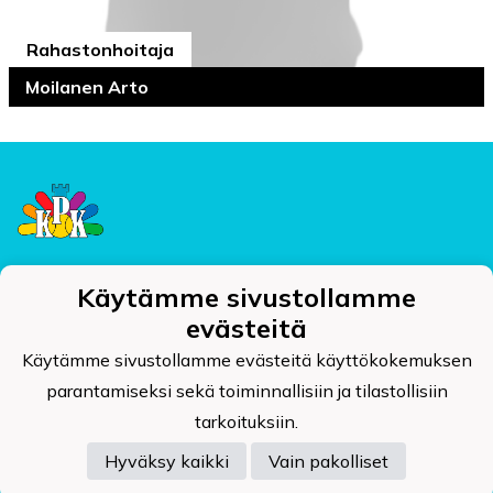
Rahastonhoitaja
Moilanen Arto
Tietosuojaseloste
Käytämme sivustollamme
evästeitä
Käytämme sivustollamme evästeitä käyttökokemuksen
parantamiseksi sekä toiminnallisiin ja tilastollisiin
Kajaanin Pallokerho ry
tarkoituksiin.
Kehräämöntie 7, PL 124, 87400 KAJAANI
kpk@kajaaninpallokerho.fi
Hyväksy kaikki
Vain pakolliset