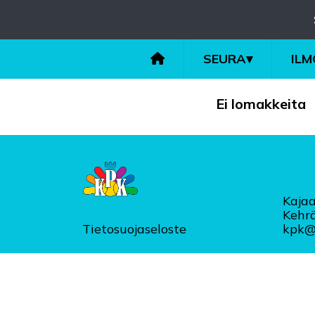
SEURA
▾
IL
Ei lomakkeita
Kajaa
Kehr
Tietosuojaseloste
kpk@k