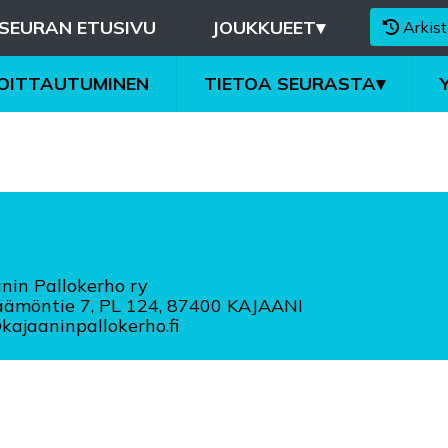
SEURAN ETUSIVU
JOUKKUEET
▾
Arkist
MOITTAUTUMINEN
TIETOA SEURASTA
▾
nin Pallokerho ry
äämöntie 7, PL 124, 87400 KAJAANI
ajaaninpallokerho.fi