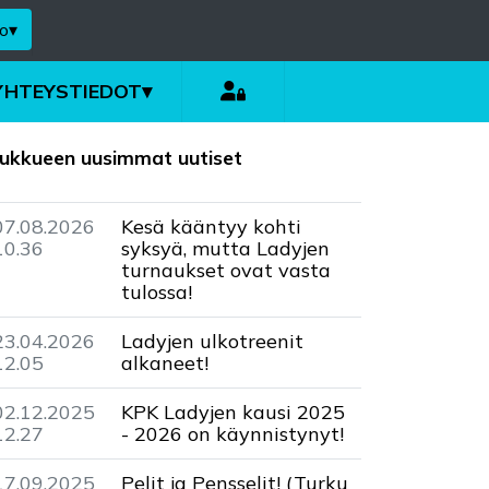
o
▾
YHTEYSTIEDOT
▾
ukkueen uusimmat uutiset
07.08.2026
Kesä kääntyy kohti
10.36
syksyä, mutta Ladyjen
turnaukset ovat vasta
tulossa!
23.04.2026
Ladyjen ulkotreenit
12.05
alkaneet!
02.12.2025
KPK Ladyjen kausi 2025
12.27
- 2026 on käynnistynyt!
17.09.2025
Pelit ja Pensselit! (Turku