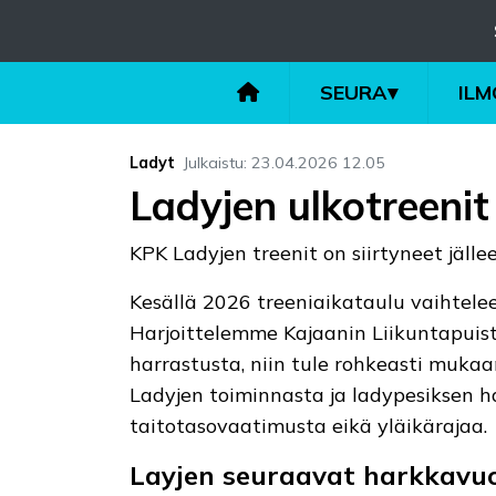
SEURA
▾
IL
Ladyt
Julkaistu
:
23.04.2026
12.05
Ladyjen ulkotreenit
KPK Ladyjen treenit on siirtyneet jäll
Kesällä 2026 treeniaikataulu vaihtelee 
Harjoittelemme Kajaanin Liikuntapuisto
harrastusta, niin tule rohkeasti mukaa
Ladyjen toiminnasta ja ladypesiksen ha
taitotasovaatimusta eikä yläikärajaa.
Layjen seuraavat harkkavuo