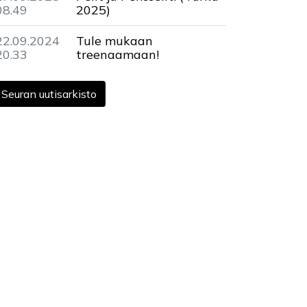
08.49
2025)
22.09.2024
Tule mukaan
20.33
treenaamaan!
Seuran uutisarkisto